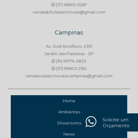
(37) 98831-0287
vendasbhclassicmoveis@gmail.com
Campinas
Av. José Bonifácio, 2391
Jardim das Paineiras - SP
(19) 99774-3833
(37) 99803-2514
vendasclassicmoveiscampinas@gmail.com
Home
Ambientes
Solicite um
Showrooms
Orçamento
News