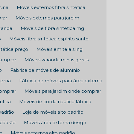
cina
Móveis externos fibra sintética
rar
Móveis externos para jardim
aranda
Móveis de fibra sintética mg
p
Móveis fibra sintética espírito santo
ntética preço
Móveis em tela sling
comprar
Móveis varanda minas gerais
p
Fábrica de móveis de alumínio
terna
Fábrica de móveis para área externa
comprar
Móveis para jardim onde comprar
utica
Móveis de corda náutica fábrica
padrão
Loja de móveis alto padrão
 padrão
Móveis área externa design
xo
Móveis externos alto padrão