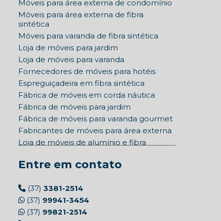
Móveis para área externa de condomínio
Móveis para área externa de fibra
sintética
Móveis para varanda de fibra sintética
Loja de móveis para jardim
Loja de móveis para varanda
Fornecedores de móveis para hotéis
Espreguiçadeira em fibra sintética
Fábrica de móveis em corda náutica
Fábrica de móveis para jardim
Fábrica de móveis para varanda gourmet
Fabricantes de móveis para área externa
Loja de móveis de alumínio e fibra
sintética
Entre em contato
Loja de móveis de fibra sintética
Fábrica de móveis em tela sling
Móveis para piscina de fibra sintética
(37)
3381-2514
Móveis para piscina de hotel
(37)
99941-3454
Móveis piscina corda náutica
(37)
99821-2514