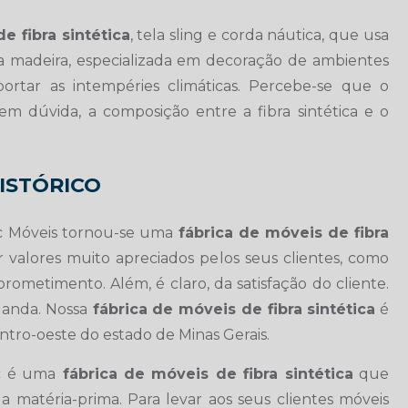
e fibra sintética
, tela sling e corda náutica, que usa
a madeira, especializada em decoração de ambientes
ortar as intempéries climáticas. Percebe-se que o
sem dúvida, a composição entre a fibra sintética e o
HISTÓRICO
ic Móveis tornou-se uma
fábrica de móveis de fibra
 valores muito apreciados pelos seus clientes, como
ometimento. Além, é claro, da satisfação do cliente.
ganda. Nossa
fábrica de móveis de fibra sintética
é
ntro-oeste do estado de Minas Gerais.
ic é uma
fábrica de móveis de fibra sintética
que
 matéria-prima. Para levar aos seus clientes móveis