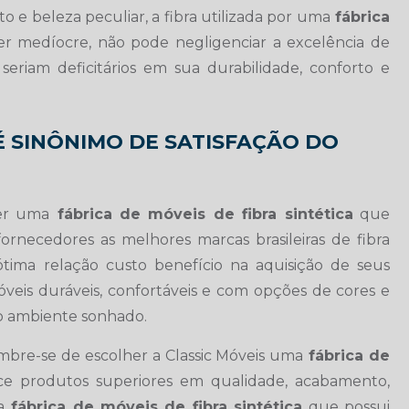
 e beleza peculiar, a fibra utilizada por uma
fábrica
r medíocre, não pode negligenciar a excelência de
 seriam deficitários em sua durabilidade, conforto e
 SINÔNIMO DE SATISFAÇÃO DO
ser uma
fábrica de móveis de fibra sintética
que
rnecedores as melhores marcas brasileiras de fibra
ótima relação custo benefício na aquisição de seus
óveis duráveis, confortáveis e com opções de cores e
ao ambiente sonhado.
embre-se de escolher a Classic Móveis uma
fábrica de
e produtos superiores em qualidade, acabamento,
a
fábrica de móveis de fibra sintética
que possui