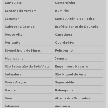
Conquista
Comercinho
Santana da Vargem
Itumirim
Lagamar
Santo Antônio do Retiro
Cabeceira Grande
Espírito Santo do Dourado
Pouso Alto
Capetinga
Periquito
Guarda-Mor
Divinolândia de Minas
Felisburgo
Machacalis
Jequitaí
São Sebastião da Bela Vista
Engenheiro Navarro
Indaiabira
São Miguel do Anta
Divisa Alegre
Sapucaí-Mirim
Naque
Palmópolis
Ibiaí
Abadia dos Dourados
Inhaúma
Aiuruoca