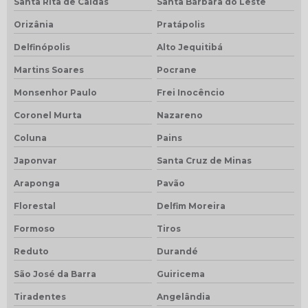
Santa Rita de Caldas
Santa Bárbara do Leste
Orizânia
Pratápolis
Delfinópolis
Alto Jequitibá
Martins Soares
Pocrane
Monsenhor Paulo
Frei Inocêncio
Coronel Murta
Nazareno
Coluna
Pains
Japonvar
Santa Cruz de Minas
Araponga
Pavão
Florestal
Delfim Moreira
Formoso
Tiros
Reduto
Durandé
São José da Barra
Guiricema
Tiradentes
Angelândia