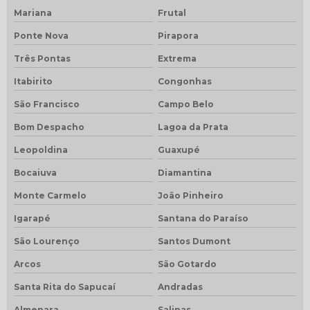
Mariana
Frutal
Ponte Nova
Pirapora
Três Pontas
Extrema
Itabirito
Congonhas
São Francisco
Campo Belo
Bom Despacho
Lagoa da Prata
Leopoldina
Guaxupé
Bocaiuva
Diamantina
Monte Carmelo
João Pinheiro
Igarapé
Santana do Paraíso
São Lourenço
Santos Dumont
Arcos
São Gotardo
Santa Rita do Sapucaí
Andradas
Almenara
Salinas