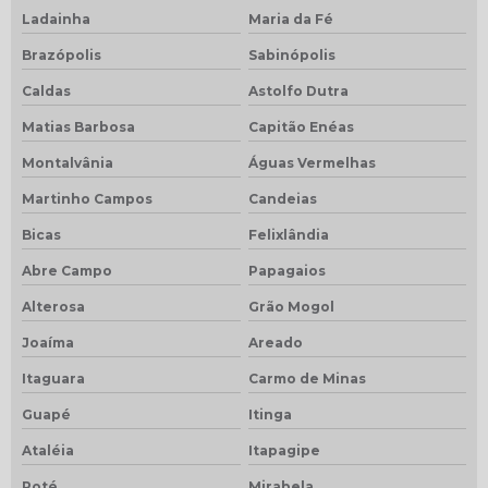
Ladainha
Maria da Fé
Brazópolis
Sabinópolis
Caldas
Astolfo Dutra
Matias Barbosa
Capitão Enéas
Montalvânia
Águas Vermelhas
Martinho Campos
Candeias
Bicas
Felixlândia
Abre Campo
Papagaios
Alterosa
Grão Mogol
Joaíma
Areado
Itaguara
Carmo de Minas
Guapé
Itinga
Ataléia
Itapagipe
Poté
Mirabela