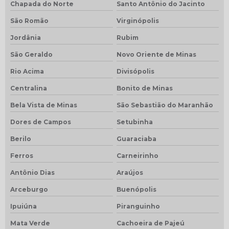
Chapada do Norte
Santo Antônio do Jacinto
São Romão
Virginópolis
Jordânia
Rubim
São Geraldo
Novo Oriente de Minas
Rio Acima
Divisópolis
Centralina
Bonito de Minas
Bela Vista de Minas
São Sebastião do Maranhão
Dores de Campos
Setubinha
Berilo
Guaraciaba
Ferros
Carneirinho
Antônio Dias
Araújos
Arceburgo
Buenópolis
Ipuiúna
Piranguinho
Mata Verde
Cachoeira de Pajeú