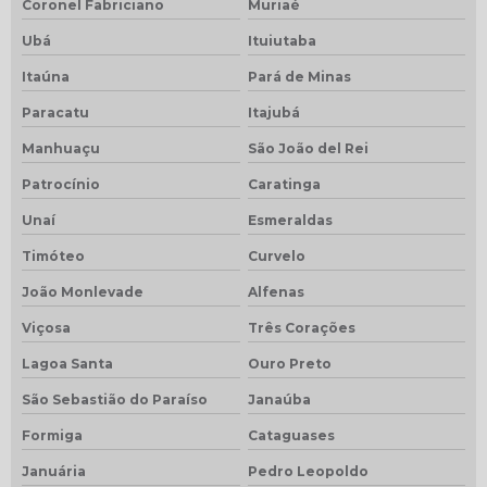
Coronel Fabriciano
Muriaé
Ubá
Ituiutaba
Itaúna
Pará de Minas
Paracatu
Itajubá
Manhuaçu
São João del Rei
Patrocínio
Caratinga
Unaí
Esmeraldas
Timóteo
Curvelo
João Monlevade
Alfenas
Viçosa
Três Corações
Lagoa Santa
Ouro Preto
São Sebastião do Paraíso
Janaúba
Formiga
Cataguases
Januária
Pedro Leopoldo