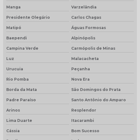
Manga
Varzelândia
Presidente Olegário
Carlos Chagas
Matipó
Águas Formosas
Baependi
Alpinópolis
Campina Verde
Carmópolis de Minas
Luz
Malacacheta
Urucuia
Peçanha
Rio Pomba
Nova Era
Borda da Mata
São Domingos do Prata
Padre Paraíso
Santo Antônio do Amparo
Arinos
Resplendor
Lima Duarte
Itacarambi
Cássia
Bom Sucesso