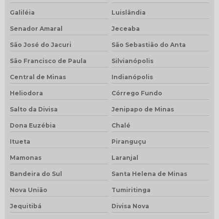
Galiléia
Luislândia
Senador Amaral
Jeceaba
São José do Jacuri
São Sebastião do Anta
São Francisco de Paula
Silvianópolis
Central de Minas
Indianópolis
Heliodora
Córrego Fundo
Salto da Divisa
Jenipapo de Minas
Dona Euzébia
Chalé
Itueta
Piranguçu
Mamonas
Laranjal
Bandeira do Sul
Santa Helena de Minas
Nova União
Tumiritinga
Jequitibá
Divisa Nova