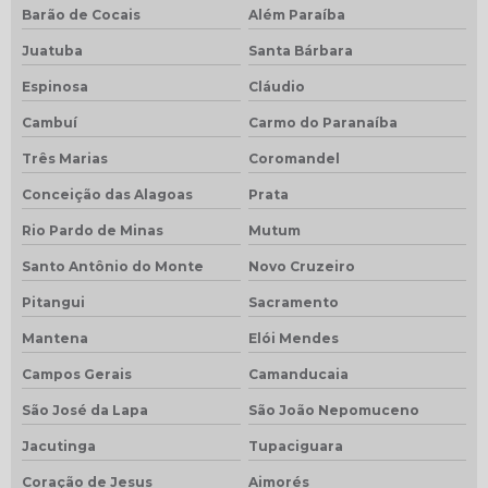
Barão de Cocais
Além Paraíba
Juatuba
Santa Bárbara
Espinosa
Cláudio
Cambuí
Carmo do Paranaíba
Três Marias
Coromandel
Conceição das Alagoas
Prata
Rio Pardo de Minas
Mutum
Santo Antônio do Monte
Novo Cruzeiro
Pitangui
Sacramento
Mantena
Elói Mendes
Campos Gerais
Camanducaia
São José da Lapa
São João Nepomuceno
Jacutinga
Tupaciguara
Coração de Jesus
Aimorés