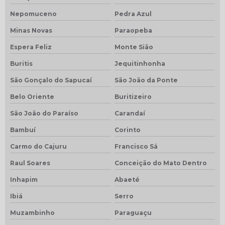
Nepomuceno
Pedra Azul
Minas Novas
Paraopeba
Espera Feliz
Monte Sião
Buritis
Jequitinhonha
São Gonçalo do Sapucaí
São João da Ponte
Belo Oriente
Buritizeiro
São João do Paraíso
Carandaí
Bambuí
Corinto
Carmo do Cajuru
Francisco Sá
Raul Soares
Conceição do Mato Dentro
Inhapim
Abaeté
Ibiá
Serro
Muzambinho
Paraguaçu