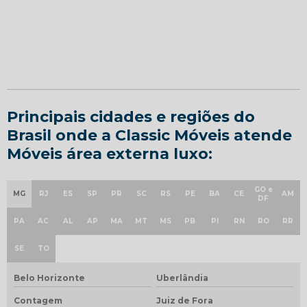
Principais cidades e regiões do
Brasil onde a Classic Móveis atende
Móveis área externa luxo:
GO e
MG
RJ
ES
SP
PR
SC
RS
PE
BA
CE
AM
DF
PA
AC
AL
AP
MA
MT
MS
PB
PI
RN
RO
RR
SE
TO
Belo Horizonte
Uberlândia
Contagem
Juiz de Fora