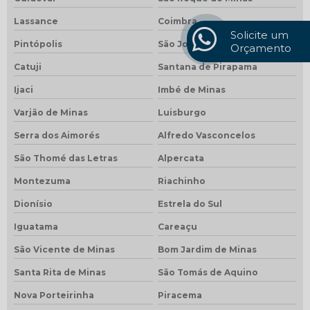
Lassance
Coimbra
Solicite um
Pintópolis
São João do Oriente
Orçamento
Catuji
Santana de Pirapama
Ijaci
Imbé de Minas
Varjão de Minas
Luisburgo
Serra dos Aimorés
Alfredo Vasconcelos
São Thomé das Letras
Alpercata
Montezuma
Riachinho
Dionísio
Estrela do Sul
Iguatama
Careaçu
São Vicente de Minas
Bom Jardim de Minas
Santa Rita de Minas
São Tomás de Aquino
Nova Porteirinha
Piracema