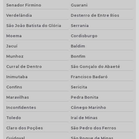
Senador Firmino
Guarani
Verdelândia
Desterro de Entre Rios
São João Batista do Glória
Serrania
Moema
Cordisburgo
Jacuí
Baldim
Munhoz
Bonfim
Curral de Dentro
São Gonçalo do Abaeté
Inimutaba
Francisco Badaró
Confins
Sericita
Maravilhas
Pedra Bonita
Inconfidentes
Cônego Marinho
Toledo
Iraí de Minas
Claro dos Poções
São Pedro dos Ferros
Guidoval
São Roque de Minas