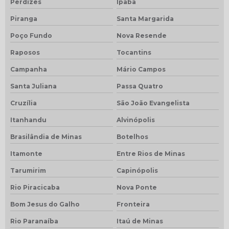
Perdizes
Ipaba
Piranga
Santa Margarida
Poço Fundo
Nova Resende
Raposos
Tocantins
Campanha
Mário Campos
Santa Juliana
Passa Quatro
Cruzília
São João Evangelista
Itanhandu
Alvinópolis
Brasilândia de Minas
Botelhos
Itamonte
Entre Rios de Minas
Tarumirim
Capinópolis
Rio Piracicaba
Nova Ponte
Bom Jesus do Galho
Fronteira
Rio Paranaíba
Itaú de Minas