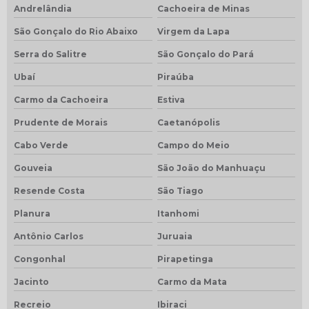
Andrelândia
Cachoeira de Minas
São Gonçalo do Rio Abaixo
Virgem da Lapa
Serra do Salitre
São Gonçalo do Pará
Ubaí
Piraúba
Carmo da Cachoeira
Estiva
Prudente de Morais
Caetanópolis
Cabo Verde
Campo do Meio
Gouveia
São João do Manhuaçu
Resende Costa
São Tiago
Planura
Itanhomi
Antônio Carlos
Juruaia
Congonhal
Pirapetinga
Jacinto
Carmo da Mata
Recreio
Ibiraci