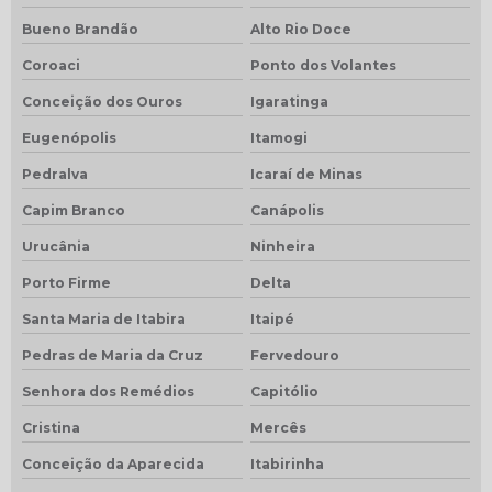
Bueno Brandão
Alto Rio Doce
Coroaci
Ponto dos Volantes
Conceição dos Ouros
Igaratinga
Eugenópolis
Itamogi
Pedralva
Icaraí de Minas
Capim Branco
Canápolis
Urucânia
Ninheira
Porto Firme
Delta
Santa Maria de Itabira
Itaipé
Pedras de Maria da Cruz
Fervedouro
Senhora dos Remédios
Capitólio
Cristina
Mercês
Conceição da Aparecida
Itabirinha