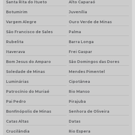
Santa Rita do Itueto
Alto Caparaó
Botumirim
Juvenília
Vargem Alegre
Ouro Verde de Minas
São Francisco de Sales
Palma
Rubelita
Barra Longa
Itaverava
Frei Gaspar
Bom Jesus do Amparo
São Domingos das Dores
Soledade de Minas
Mendes Pimentel
Luminárias
Cipotânea
Patrocínio do Muriaé
Rio Manso
Pai Pedro
Pirajuba
Bonfinópolis de Minas
Senhora de Oliveira
Catas Altas
Datas
Crucilândia
Rio Espera