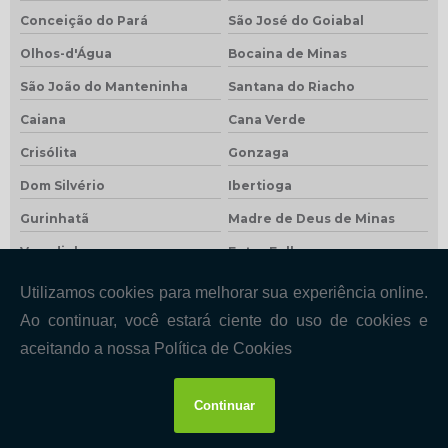
Conceição do Pará
São José do Goiabal
Olhos-d'Água
Bocaina de Minas
São João do Manteninha
Santana do Riacho
Caiana
Cana Verde
Crisólita
Gonzaga
Dom Silvério
Ibertioga
Gurinhatã
Madre de Deus de Minas
Veredinha
Entre Folhas
Rio Preto
Jesuânia
Sobrália
Felício dos Santos
Moeda
Cristália
Sardoá
São Pedro do Suaçuí
Ibiracatu
Padre Carvalho