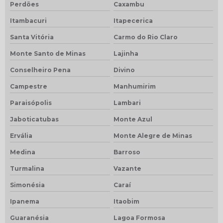
Perdões
Caxambu
Itambacuri
Itapecerica
Santa Vitória
Carmo do Rio Claro
Monte Santo de Minas
Lajinha
Conselheiro Pena
Divino
Campestre
Manhumirim
Paraisópolis
Lambari
Jaboticatubas
Monte Azul
Ervália
Monte Alegre de Minas
Medina
Barroso
Turmalina
Vazante
Simonésia
Caraí
Ipanema
Itaobim
Guaranésia
Lagoa Formosa