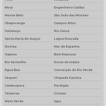
Miraí
Engenheiro Caldas
Monte Belo
São João das Missões
Ubaporanga
Campos Altos
Itatiaiuçu
Rio Casca
Santa Maria do Suaçuí
Lagoa Dourada
Ilicínea
Mar de Espanha
Itapeva
Bom Repouso
Rio Vermelho
Dores do Indaiá
Água Boa
Conceição do Rio Verde
Jequeri
Chapada Gaúcha
Cambuquira
Perdigão
Teixeiras
Cristais
Mato Verde
Iapu