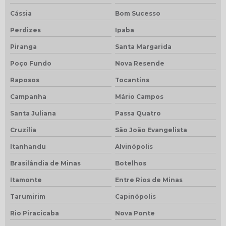
Cássia
Bom Sucesso
Perdizes
Ipaba
Piranga
Santa Margarida
Poço Fundo
Nova Resende
Raposos
Tocantins
Campanha
Mário Campos
Santa Juliana
Passa Quatro
Cruzília
São João Evangelista
Itanhandu
Alvinópolis
Brasilândia de Minas
Botelhos
Itamonte
Entre Rios de Minas
Tarumirim
Capinópolis
Rio Piracicaba
Nova Ponte