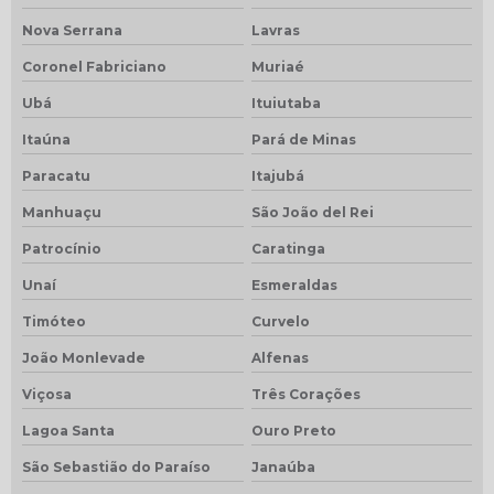
Nova Serrana
Lavras
Coronel Fabriciano
Muriaé
Ubá
Ituiutaba
Itaúna
Pará de Minas
Paracatu
Itajubá
Manhuaçu
São João del Rei
Patrocínio
Caratinga
Unaí
Esmeraldas
Timóteo
Curvelo
João Monlevade
Alfenas
Viçosa
Três Corações
Lagoa Santa
Ouro Preto
São Sebastião do Paraíso
Janaúba