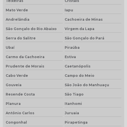
Teixeiras
Cristais
Mato Verde
Iapu
Andrelândia
Cachoeira de Minas
São Gonçalo do Rio Abaixo
Virgem da Lapa
Serra do Salitre
São Gonçalo do Pará
Ubaí
Piraúba
Carmo da Cachoeira
Estiva
Prudente de Morais
Caetanópolis
Cabo Verde
Campo do Meio
Gouveia
São João do Manhuaçu
Resende Costa
São Tiago
Planura
Itanhomi
Antônio Carlos
Juruaia
Congonhal
Pirapetinga