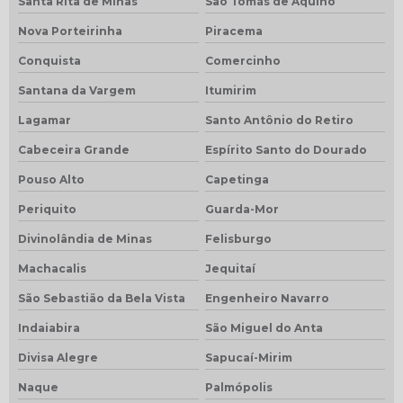
Santa Rita de Minas
São Tomás de Aquino
Nova Porteirinha
Piracema
Conquista
Comercinho
Santana da Vargem
Itumirim
Lagamar
Santo Antônio do Retiro
Cabeceira Grande
Espírito Santo do Dourado
Pouso Alto
Capetinga
Periquito
Guarda-Mor
Divinolândia de Minas
Felisburgo
Machacalis
Jequitaí
São Sebastião da Bela Vista
Engenheiro Navarro
Indaiabira
São Miguel do Anta
Divisa Alegre
Sapucaí-Mirim
Naque
Palmópolis