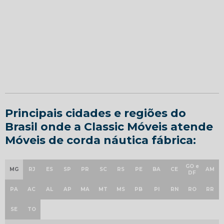
Principais cidades e regiões do
Brasil onde a Classic Móveis atende
Móveis de corda náutica fábrica:
GO e
MG
RJ
ES
SP
PR
SC
RS
PE
BA
CE
AM
DF
PA
AC
AL
AP
MA
MT
MS
PB
PI
RN
RO
RR
SE
TO