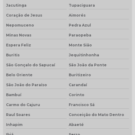
Jacutinga
Tupaciguara
Coração de Jesus
Aimorés
Nepomuceno
Pedra Azul
Minas Novas
Paraopeba
Espera Feliz
Monte Sião
Buritis
Jequitinhonha
São Gonçalo do Sapucaí
São João da Ponte
Belo Oriente
Buritizeiro
São João do Paraíso
Carandaí
Bambuí
Corinto
Carmo do Cajuru
Francisco Sá
Raul Soares
Conceição do Mato Dentro
Inhapim
Abaeté
Ibiá
Serro