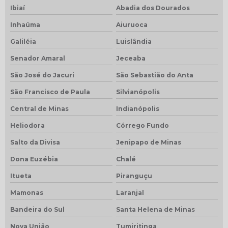
Ibiaí
Abadia dos Dourados
Inhaúma
Aiuruoca
Galiléia
Luislândia
Senador Amaral
Jeceaba
São José do Jacuri
São Sebastião do Anta
São Francisco de Paula
Silvianópolis
Central de Minas
Indianópolis
Heliodora
Córrego Fundo
Salto da Divisa
Jenipapo de Minas
Dona Euzébia
Chalé
Itueta
Piranguçu
Mamonas
Laranjal
Bandeira do Sul
Santa Helena de Minas
Nova União
Tumiritinga