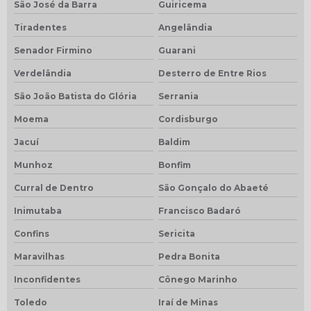
São José da Barra
Guiricema
Tiradentes
Angelândia
Senador Firmino
Guarani
Verdelândia
Desterro de Entre Rios
São João Batista do Glória
Serrania
Moema
Cordisburgo
Jacuí
Baldim
Munhoz
Bonfim
Curral de Dentro
São Gonçalo do Abaeté
Inimutaba
Francisco Badaró
Confins
Sericita
Maravilhas
Pedra Bonita
Inconfidentes
Cônego Marinho
Toledo
Iraí de Minas