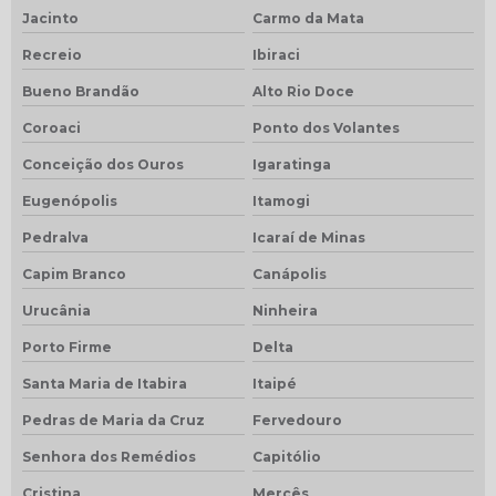
Jacinto
Carmo da Mata
Recreio
Ibiraci
Bueno Brandão
Alto Rio Doce
Coroaci
Ponto dos Volantes
Conceição dos Ouros
Igaratinga
Eugenópolis
Itamogi
Pedralva
Icaraí de Minas
Capim Branco
Canápolis
Urucânia
Ninheira
Porto Firme
Delta
Santa Maria de Itabira
Itaipé
Pedras de Maria da Cruz
Fervedouro
Senhora dos Remédios
Capitólio
Cristina
Mercês