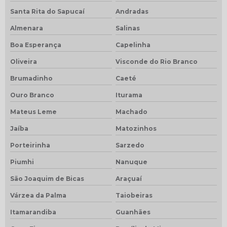
Santa Rita do Sapucaí
Andradas
Almenara
Salinas
Boa Esperança
Capelinha
Oliveira
Visconde do Rio Branco
Brumadinho
Caeté
Ouro Branco
Iturama
Mateus Leme
Machado
Jaíba
Matozinhos
Porteirinha
Sarzedo
Piumhi
Nanuque
São Joaquim de Bicas
Araçuaí
Várzea da Palma
Taiobeiras
Itamarandiba
Guanhães