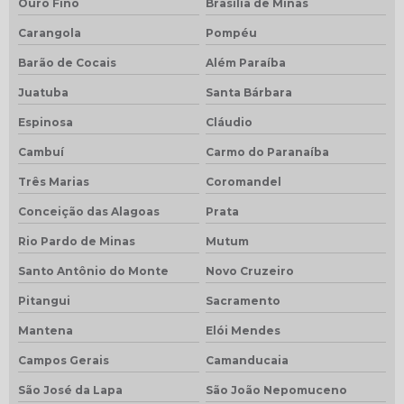
Ouro Fino
Brasília de Minas
Carangola
Pompéu
Barão de Cocais
Além Paraíba
Juatuba
Santa Bárbara
Espinosa
Cláudio
Cambuí
Carmo do Paranaíba
Três Marias
Coromandel
Conceição das Alagoas
Prata
Rio Pardo de Minas
Mutum
Santo Antônio do Monte
Novo Cruzeiro
Pitangui
Sacramento
Mantena
Elói Mendes
Campos Gerais
Camanducaia
São José da Lapa
São João Nepomuceno