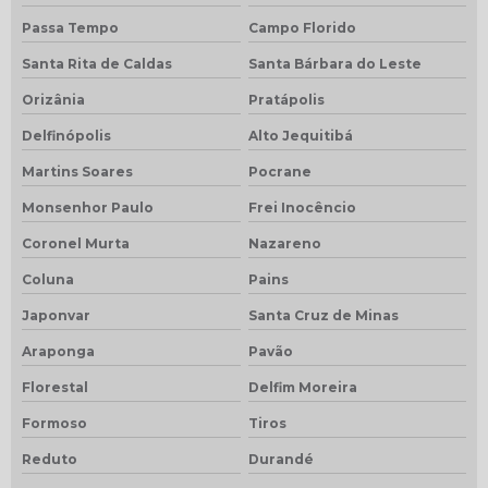
Passa Tempo
Campo Florido
Santa Rita de Caldas
Santa Bárbara do Leste
Orizânia
Pratápolis
Delfinópolis
Alto Jequitibá
Martins Soares
Pocrane
Monsenhor Paulo
Frei Inocêncio
Coronel Murta
Nazareno
Coluna
Pains
Japonvar
Santa Cruz de Minas
Araponga
Pavão
Florestal
Delfim Moreira
Formoso
Tiros
Reduto
Durandé