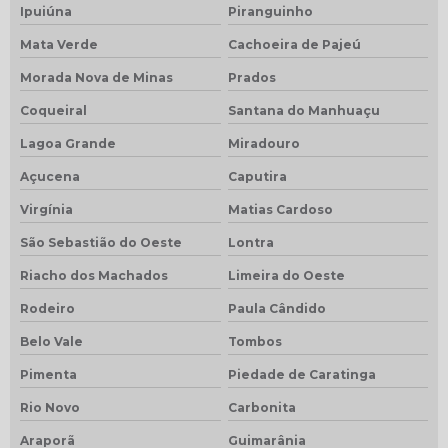
Ipuiúna
Piranguinho
Mata Verde
Cachoeira de Pajeú
Morada Nova de Minas
Prados
Coqueiral
Santana do Manhuaçu
Lagoa Grande
Miradouro
Açucena
Caputira
Virgínia
Matias Cardoso
São Sebastião do Oeste
Lontra
Riacho dos Machados
Limeira do Oeste
Rodeiro
Paula Cândido
Belo Vale
Tombos
Pimenta
Piedade de Caratinga
Rio Novo
Carbonita
Araporã
Guimarânia