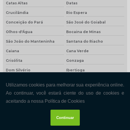
Catas Altas
Datas
Crucilândia
Rio Espera
Conceição do Pará
São José do Goiabal
Olhos-d'Água
Bocaina de Minas
São João do Manteninha
Santana do Riacho
Caiana
Cana Verde
Crisólita
Gonzaga
Dom Silvério
Ibertioga
Gurinhatã
Madre de Deus de Minas
Veredinha
Entre Folhas
Rio Preto
Jesuânia
Sobrália
Felício dos Santos
Moeda
Cristália
Sardoá
São Pedro do Suaçuí