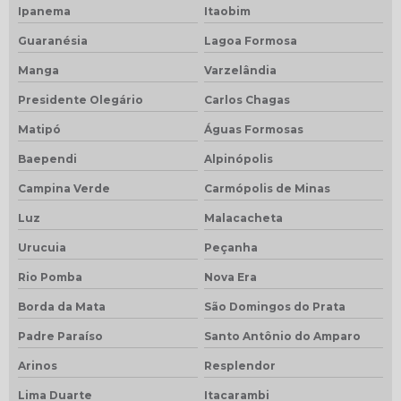
Ipanema
Itaobim
Guaranésia
Lagoa Formosa
Manga
Varzelândia
Presidente Olegário
Carlos Chagas
Matipó
Águas Formosas
Baependi
Alpinópolis
Campina Verde
Carmópolis de Minas
Luz
Malacacheta
Urucuia
Peçanha
Rio Pomba
Nova Era
Borda da Mata
São Domingos do Prata
Padre Paraíso
Santo Antônio do Amparo
Arinos
Resplendor
Lima Duarte
Itacarambi