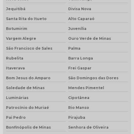
Jequitibá
Divisa Nova
Santa Rita do Itueto
Alto Caparaó
Botumirim
Juvenília
Vargem Alegre
Ouro Verde de Minas
São Francisco de Sales
Palma
Rubelita
Barra Longa
Itaverava
Frei Gaspar
Bom Jesus do Amparo
São Domingos das Dores
Soledade de Minas
Mendes Pimentel
Luminárias
Cipotânea
Patrocínio do Muriaé
Rio Manso
Pai Pedro
Pirajuba
Bonfinópolis de Minas
Senhora de Oliveira