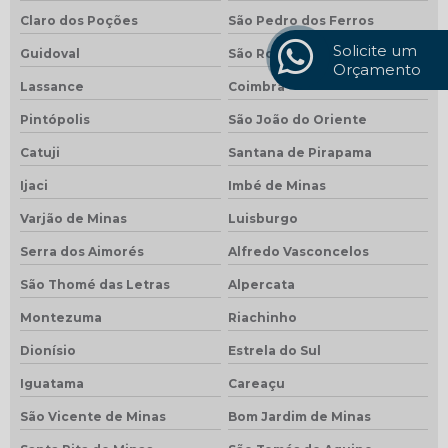
Claro dos Poções
São Pedro dos Ferros
Solicite um
Guidoval
São Roque de Minas
Orçamento
Lassance
Coimbra
Pintópolis
São João do Oriente
Catuji
Santana de Pirapama
Ijaci
Imbé de Minas
Varjão de Minas
Luisburgo
Serra dos Aimorés
Alfredo Vasconcelos
São Thomé das Letras
Alpercata
Montezuma
Riachinho
Dionísio
Estrela do Sul
Iguatama
Careaçu
São Vicente de Minas
Bom Jardim de Minas