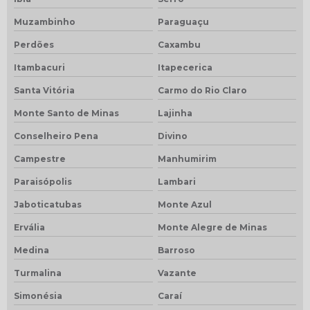
Muzambinho
Paraguaçu
Perdões
Caxambu
Itambacuri
Itapecerica
Santa Vitória
Carmo do Rio Claro
Monte Santo de Minas
Lajinha
Conselheiro Pena
Divino
Campestre
Manhumirim
Paraisópolis
Lambari
Jaboticatubas
Monte Azul
Ervália
Monte Alegre de Minas
Medina
Barroso
Turmalina
Vazante
Simonésia
Caraí