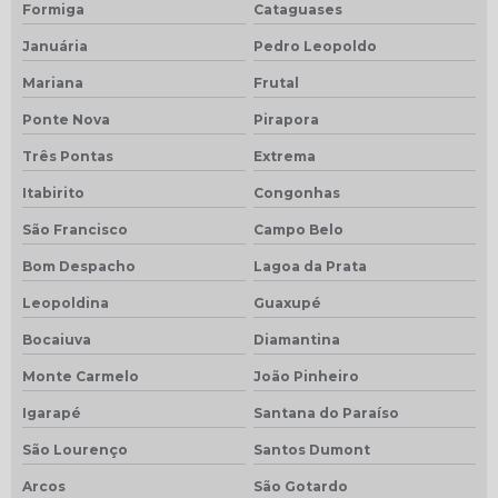
Formiga
Cataguases
Januária
Pedro Leopoldo
Mariana
Frutal
Ponte Nova
Pirapora
Três Pontas
Extrema
Itabirito
Congonhas
São Francisco
Campo Belo
Bom Despacho
Lagoa da Prata
Leopoldina
Guaxupé
Bocaiuva
Diamantina
Monte Carmelo
João Pinheiro
Igarapé
Santana do Paraíso
São Lourenço
Santos Dumont
Arcos
São Gotardo