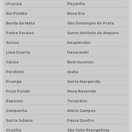
Urucuia
Peçanha
Rio Pomba
Nova Era
Borda da Mata
São Domingos do Prata
Padre Paraíso
Santo Antônio do Amparo
Arinos
Resplendor
Lima Duarte
Itacarambi
Cássia
Bom Sucesso
Perdizes
Ipaba
Piranga
Santa Margarida
Poço Fundo
Nova Resende
Raposos
Tocantins
Campanha
Mário Campos
Santa Juliana
Passa Quatro
Cruzília
São João Evangelista