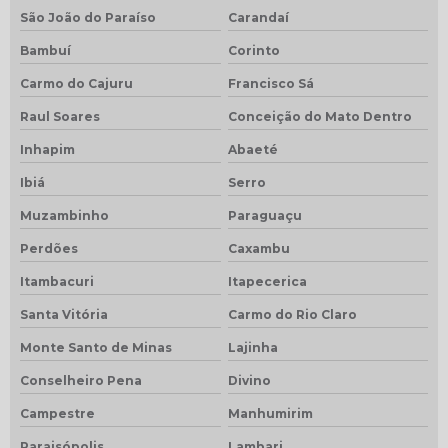
São João do Paraíso
Carandaí
Bambuí
Corinto
Carmo do Cajuru
Francisco Sá
Raul Soares
Conceição do Mato Dentro
Inhapim
Abaeté
Ibiá
Serro
Muzambinho
Paraguaçu
Perdões
Caxambu
Itambacuri
Itapecerica
Santa Vitória
Carmo do Rio Claro
Monte Santo de Minas
Lajinha
Conselheiro Pena
Divino
Campestre
Manhumirim
Paraisópolis
Lambari