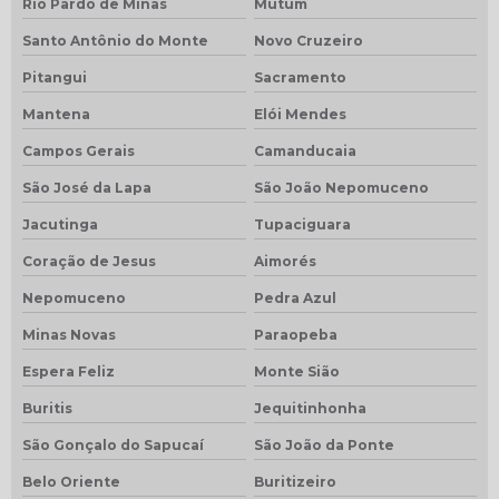
Rio Pardo de Minas
Mutum
Santo Antônio do Monte
Novo Cruzeiro
Pitangui
Sacramento
Mantena
Elói Mendes
Campos Gerais
Camanducaia
São José da Lapa
São João Nepomuceno
Jacutinga
Tupaciguara
Coração de Jesus
Aimorés
Nepomuceno
Pedra Azul
Minas Novas
Paraopeba
Espera Feliz
Monte Sião
Buritis
Jequitinhonha
São Gonçalo do Sapucaí
São João da Ponte
Belo Oriente
Buritizeiro