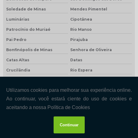
Soledade de Minas
Mendes Pimentel
Luminárias
Cipotânea
Patrocínio do Muriaé
Rio Manso
Pai Pedro
Pirajuba
Bonfinópolis de Minas
Senhora de Oliveira
Catas Altas
Datas
Crucilândia
Rio Espera
Conceição do Pará
São José do Goiabal
Olhos-d'Água
Bocaina de Minas
São João do Manteninha
Santana do Riacho
Caiana
Cana Verde
Crisólita
Gonzaga
Dom Silvério
Ibertioga