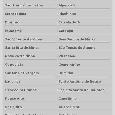
São Thomé das Letras
Alpercata
Montezuma
Riachinho
Dionísio
Estrela do Sul
Iguatama
Careaçu
São Vicente de Minas
Bom Jardim de Minas
Santa Rita de Minas
São Tomás de Aquino
Nova Porteirinha
Piracema
Conquista
Comercinho
Santana da Vargem
Itumirim
Lagamar
Santo Antônio do Retiro
Cabeceira Grande
Espírito Santo do Dourado
Pouso Alto
Capetinga
Periquito
Guarda-Mor