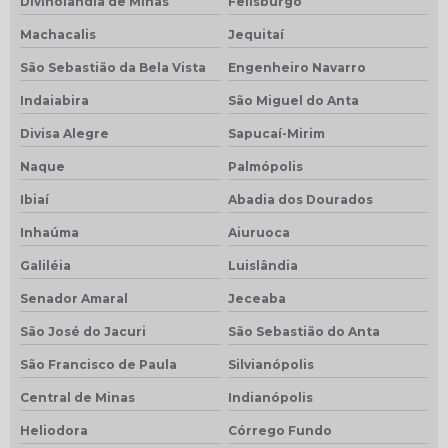
Divinolândia de Minas
Felisburgo
Machacalis
Jequitaí
São Sebastião da Bela Vista
Engenheiro Navarro
Indaiabira
São Miguel do Anta
Divisa Alegre
Sapucaí-Mirim
Naque
Palmópolis
Ibiaí
Abadia dos Dourados
Inhaúma
Aiuruoca
Galiléia
Luislândia
Senador Amaral
Jeceaba
São José do Jacuri
São Sebastião do Anta
São Francisco de Paula
Silvianópolis
Central de Minas
Indianópolis
Heliodora
Córrego Fundo