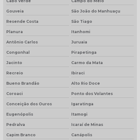
Cabo Verde
Campo do Meio
Gouveia
São João do Manhuaçu
Resende Costa
São Tiago
Planura
Itanhomi
Antônio Carlos
Juruaia
Congonhal
Pirapetinga
Jacinto
Carmo da Mata
Recreio
Ibiraci
Bueno Brandão
Alto Rio Doce
Coroaci
Ponto dos Volantes
Conceição dos Ouros
Igaratinga
Eugenópolis
Itamogi
Pedralva
Icaraí de Minas
Capim Branco
Canápolis