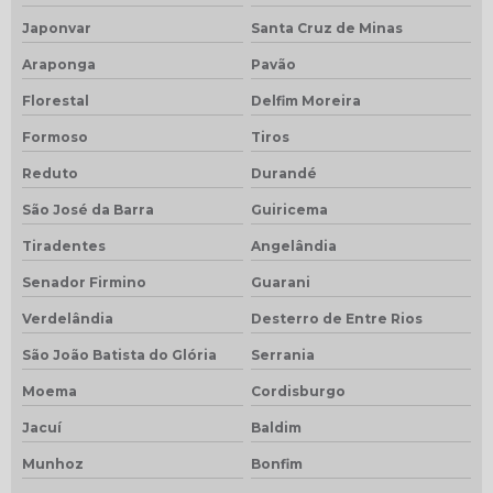
Japonvar
Santa Cruz de Minas
Araponga
Pavão
Florestal
Delfim Moreira
Formoso
Tiros
Reduto
Durandé
São José da Barra
Guiricema
Tiradentes
Angelândia
Senador Firmino
Guarani
Verdelândia
Desterro de Entre Rios
São João Batista do Glória
Serrania
Moema
Cordisburgo
Jacuí
Baldim
Munhoz
Bonfim