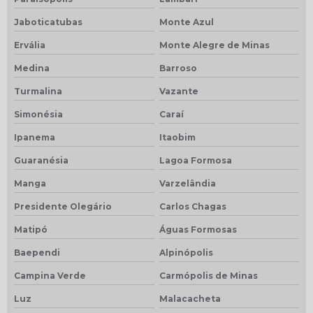
Jaboticatubas
Monte Azul
Ervália
Monte Alegre de Minas
Medina
Barroso
Turmalina
Vazante
Simonésia
Caraí
Ipanema
Itaobim
Guaranésia
Lagoa Formosa
Manga
Varzelândia
Presidente Olegário
Carlos Chagas
Matipó
Águas Formosas
Baependi
Alpinópolis
Campina Verde
Carmópolis de Minas
Luz
Malacacheta