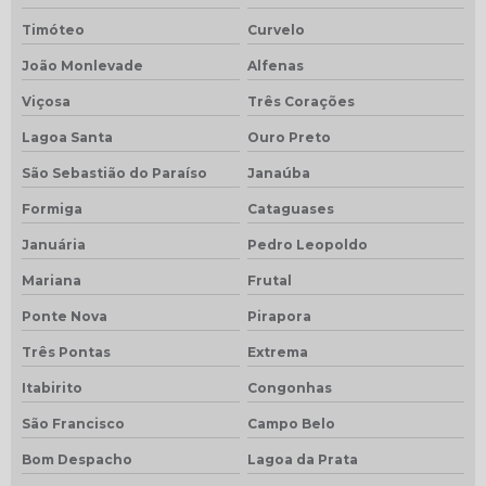
Timóteo
Curvelo
João Monlevade
Alfenas
Viçosa
Três Corações
Lagoa Santa
Ouro Preto
São Sebastião do Paraíso
Janaúba
Formiga
Cataguases
Januária
Pedro Leopoldo
Mariana
Frutal
Ponte Nova
Pirapora
Três Pontas
Extrema
Itabirito
Congonhas
São Francisco
Campo Belo
Bom Despacho
Lagoa da Prata