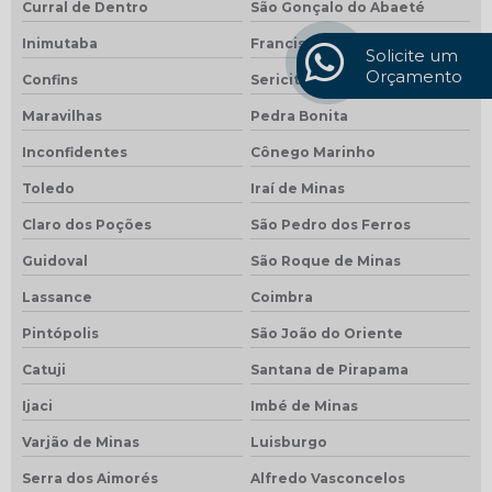
Curral de Dentro
São Gonçalo do Abaeté
Inimutaba
Francisco Badaró
Solicite um
Orçamento
Confins
Sericita
Maravilhas
Pedra Bonita
Inconfidentes
Cônego Marinho
Toledo
Iraí de Minas
Claro dos Poções
São Pedro dos Ferros
Guidoval
São Roque de Minas
Lassance
Coimbra
Pintópolis
São João do Oriente
Catuji
Santana de Pirapama
Ijaci
Imbé de Minas
Varjão de Minas
Luisburgo
Serra dos Aimorés
Alfredo Vasconcelos