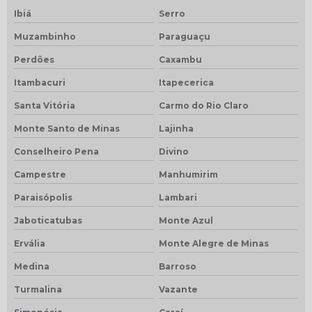
Ibiá
Serro
Muzambinho
Paraguaçu
Perdões
Caxambu
Itambacuri
Itapecerica
Santa Vitória
Carmo do Rio Claro
Monte Santo de Minas
Lajinha
Conselheiro Pena
Divino
Campestre
Manhumirim
Paraisópolis
Lambari
Jaboticatubas
Monte Azul
Ervália
Monte Alegre de Minas
Medina
Barroso
Turmalina
Vazante