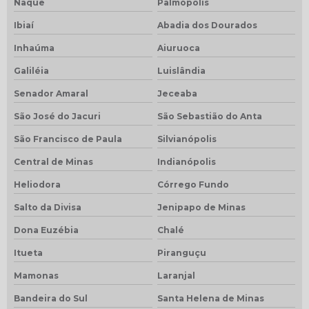
Naque
Palmópolis
Ibiaí
Abadia dos Dourados
Inhaúma
Aiuruoca
Galiléia
Luislândia
Senador Amaral
Jeceaba
São José do Jacuri
São Sebastião do Anta
São Francisco de Paula
Silvianópolis
Central de Minas
Indianópolis
Heliodora
Córrego Fundo
Salto da Divisa
Jenipapo de Minas
Dona Euzébia
Chalé
Itueta
Piranguçu
Mamonas
Laranjal
Bandeira do Sul
Santa Helena de Minas