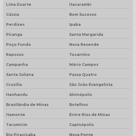
Lima Duarte
Itacarambi
Cássia
Bom Sucesso
Perdizes
Ipaba
Piranga
Santa Margarida
Poço Fundo
Nova Resende
Raposos
Tocantins
Campanha
Mário Campos
Santa Juliana
Passa Quatro
Cruzília
São João Evangelista
Itanhandu
Alvinópolis
Brasilândia de Minas
Botelhos
Itamonte
Entre Rios de Minas
Tarumirim
Capinópolis
Rio Piracicaba
Nova Ponte