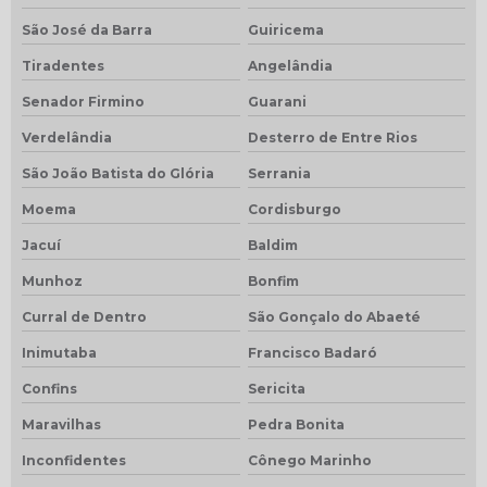
São José da Barra
Guiricema
Tiradentes
Angelândia
Senador Firmino
Guarani
Verdelândia
Desterro de Entre Rios
São João Batista do Glória
Serrania
Moema
Cordisburgo
Jacuí
Baldim
Munhoz
Bonfim
Curral de Dentro
São Gonçalo do Abaeté
Inimutaba
Francisco Badaró
Confins
Sericita
Maravilhas
Pedra Bonita
Inconfidentes
Cônego Marinho