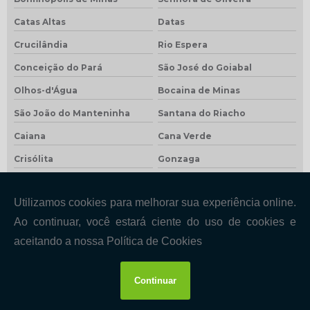
Catas Altas
Datas
Crucilândia
Rio Espera
Conceição do Pará
São José do Goiabal
Olhos-d'Água
Bocaina de Minas
São João do Manteninha
Santana do Riacho
Caiana
Cana Verde
Crisólita
Gonzaga
Dom Silvério
Ibertioga
Gurinhatã
Madre de Deus de Minas
Veredinha
Entre Folhas
Rio Preto
Jesuânia
Sobrália
Felício dos Santos
Moeda
Cristália