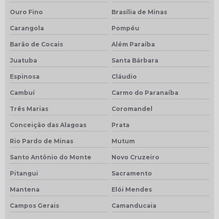
Ouro Fino
Brasília de Minas
Carangola
Pompéu
Barão de Cocais
Além Paraíba
Juatuba
Santa Bárbara
Espinosa
Cláudio
Cambuí
Carmo do Paranaíba
Três Marias
Coromandel
Conceição das Alagoas
Prata
Rio Pardo de Minas
Mutum
Santo Antônio do Monte
Novo Cruzeiro
Pitangui
Sacramento
Mantena
Elói Mendes
Campos Gerais
Camanducaia