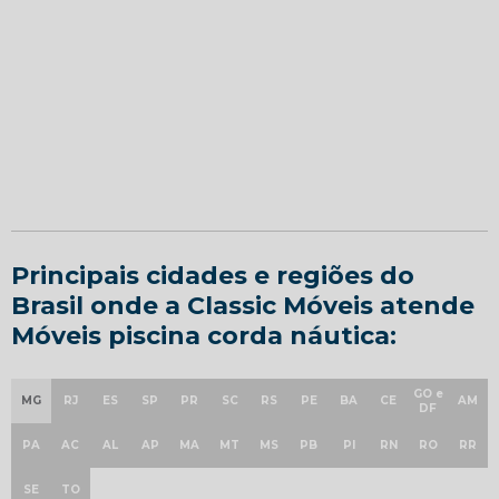
Principais cidades e regiões do
Brasil onde a Classic Móveis atende
Móveis piscina corda náutica:
GO e
MG
RJ
ES
SP
PR
SC
RS
PE
BA
CE
AM
DF
PA
AC
AL
AP
MA
MT
MS
PB
PI
RN
RO
RR
SE
TO