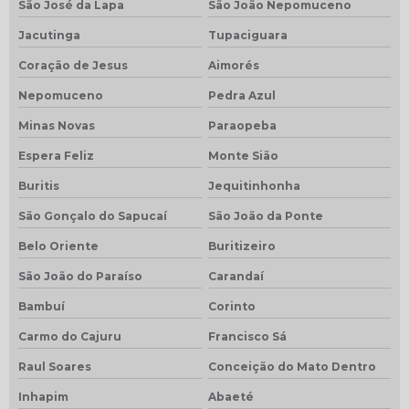
São José da Lapa
São João Nepomuceno
Jacutinga
Tupaciguara
Coração de Jesus
Aimorés
Nepomuceno
Pedra Azul
Minas Novas
Paraopeba
Espera Feliz
Monte Sião
Buritis
Jequitinhonha
São Gonçalo do Sapucaí
São João da Ponte
Belo Oriente
Buritizeiro
São João do Paraíso
Carandaí
Bambuí
Corinto
Carmo do Cajuru
Francisco Sá
Raul Soares
Conceição do Mato Dentro
Inhapim
Abaeté