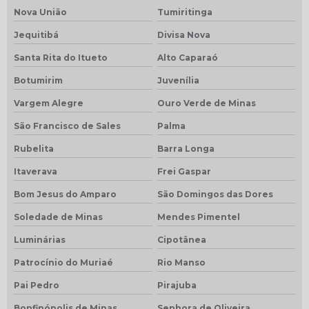
Nova União
Tumiritinga
Jequitibá
Divisa Nova
Santa Rita do Itueto
Alto Caparaó
Botumirim
Juvenília
Vargem Alegre
Ouro Verde de Minas
São Francisco de Sales
Palma
Rubelita
Barra Longa
Itaverava
Frei Gaspar
Bom Jesus do Amparo
São Domingos das Dores
Soledade de Minas
Mendes Pimentel
Luminárias
Cipotânea
Patrocínio do Muriaé
Rio Manso
Pai Pedro
Pirajuba
Bonfinópolis de Minas
Senhora de Oliveira