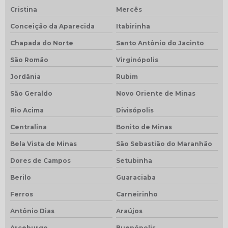
Cristina
Mercês
Conceição da Aparecida
Itabirinha
Chapada do Norte
Santo Antônio do Jacinto
São Romão
Virginópolis
Jordânia
Rubim
São Geraldo
Novo Oriente de Minas
Rio Acima
Divisópolis
Centralina
Bonito de Minas
Bela Vista de Minas
São Sebastião do Maranhão
Dores de Campos
Setubinha
Berilo
Guaraciaba
Ferros
Carneirinho
Antônio Dias
Araújos
Arceburgo
Buenópolis