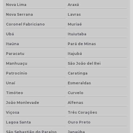
Nova Lima
Araxá
Nova Serrana
Lavras
Coronel Fabriciano
Muriaé
Ubá
Ituiutaba
Itaúna
Pará de Minas
Paracatu
Itajubá
Manhuaçu
São João del Rei
Patrocínio
Caratinga
Unaí
Esmeraldas
Timóteo
Curvelo
João Monlevade
Alfenas
Viçosa
Três Corações
Lagoa Santa
Ouro Preto
São Sebastião do Paraíso
Janaúba