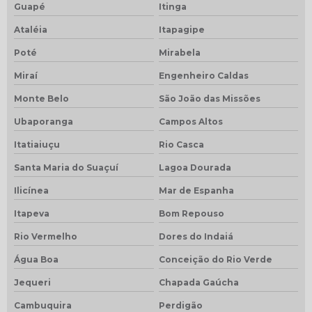
Guapé
Itinga
Ataléia
Itapagipe
Poté
Mirabela
Miraí
Engenheiro Caldas
Monte Belo
São João das Missões
Ubaporanga
Campos Altos
Itatiaiuçu
Rio Casca
Santa Maria do Suaçuí
Lagoa Dourada
Ilicínea
Mar de Espanha
Itapeva
Bom Repouso
Rio Vermelho
Dores do Indaiá
Água Boa
Conceição do Rio Verde
Jequeri
Chapada Gaúcha
Cambuquira
Perdigão