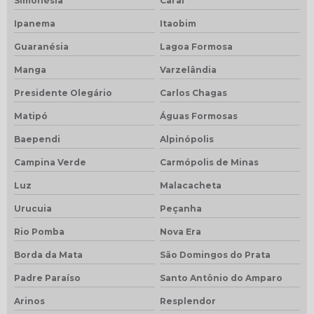
Simonésia
Caraí
Ipanema
Itaobim
Guaranésia
Lagoa Formosa
Manga
Varzelândia
Presidente Olegário
Carlos Chagas
Matipó
Águas Formosas
Baependi
Alpinópolis
Campina Verde
Carmópolis de Minas
Luz
Malacacheta
Urucuia
Peçanha
Rio Pomba
Nova Era
Borda da Mata
São Domingos do Prata
Padre Paraíso
Santo Antônio do Amparo
Arinos
Resplendor