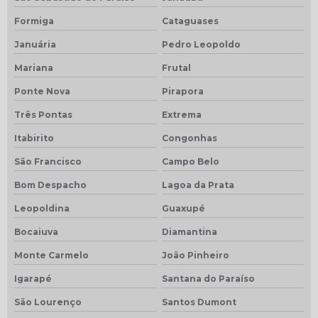
Formiga
Cataguases
Januária
Pedro Leopoldo
Mariana
Frutal
Ponte Nova
Pirapora
Três Pontas
Extrema
Itabirito
Congonhas
São Francisco
Campo Belo
Bom Despacho
Lagoa da Prata
Leopoldina
Guaxupé
Bocaiuva
Diamantina
Monte Carmelo
João Pinheiro
Igarapé
Santana do Paraíso
São Lourenço
Santos Dumont