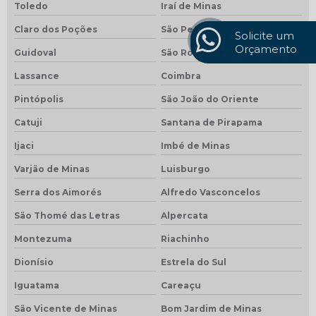
Toledo
Iraí de Minas
Claro dos Poções
São Pedro dos Ferros
Solicite um
Orçamento
Guidoval
São Roque de Minas
Lassance
Coimbra
Pintópolis
São João do Oriente
Catuji
Santana de Pirapama
Ijaci
Imbé de Minas
Varjão de Minas
Luisburgo
Serra dos Aimorés
Alfredo Vasconcelos
São Thomé das Letras
Alpercata
Montezuma
Riachinho
Dionísio
Estrela do Sul
Iguatama
Careaçu
São Vicente de Minas
Bom Jardim de Minas