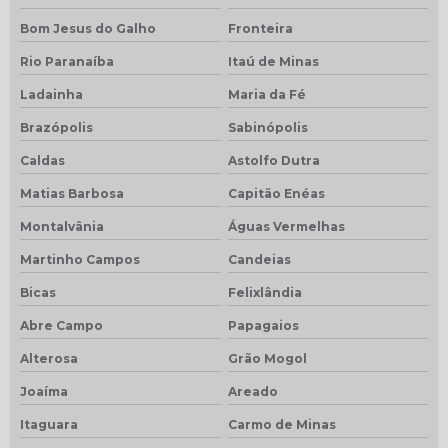
Bom Jesus do Galho
Fronteira
Rio Paranaíba
Itaú de Minas
Ladainha
Maria da Fé
Brazópolis
Sabinópolis
Caldas
Astolfo Dutra
Matias Barbosa
Capitão Enéas
Montalvânia
Águas Vermelhas
Martinho Campos
Candeias
Bicas
Felixlândia
Abre Campo
Papagaios
Alterosa
Grão Mogol
Joaíma
Areado
Itaguara
Carmo de Minas