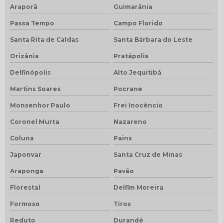
Araporã
Guimarânia
Passa Tempo
Campo Florido
Santa Rita de Caldas
Santa Bárbara do Leste
Orizânia
Pratápolis
Delfinópolis
Alto Jequitibá
Martins Soares
Pocrane
Monsenhor Paulo
Frei Inocêncio
Coronel Murta
Nazareno
Coluna
Pains
Japonvar
Santa Cruz de Minas
Araponga
Pavão
Florestal
Delfim Moreira
Formoso
Tiros
Reduto
Durandé