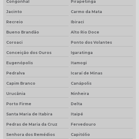
Congonhal
Pirapetinga
Jacinto
Carmo da Mata
Recreio
Ibiraci
Bueno Brandão
Alto Rio Doce
Coroaci
Ponto dos Volantes
Conceição dos Ouros
Igaratinga
Eugenópolis
Itamogi
Pedralva
Icaraí de Minas
Capim Branco
Canápolis
Urucânia
Ninheira
Porto Firme
Delta
Santa Maria de Itabira
Itaipé
Pedras de Maria da Cruz
Fervedouro
Senhora dos Remédios
Capitólio