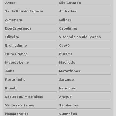
Arcos
São Gotardo
Santa Rita do Sapucaí
Andradas
Almenara
Salinas
Boa Esperança
Capelinha
Oliveira
Visconde do Rio Branco
Brumadinho
Caeté
Ouro Branco
Iturama
Mateus Leme
Machado
Jaíba
Matozinhos
Porteirinha
Sarzedo
Piumhi
Nanuque
São Joaquim de Bicas
Araçuaí
Várzea da Palma
Taiobeiras
Itamarandiba
Guanhães