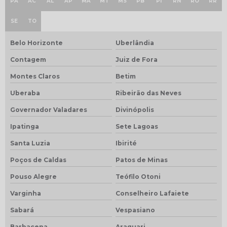
PA
AC
AL
AP
MA
MT
MS
PB
PI
RN
RO
RR
SE
TO
Belo Horizonte
Uberlândia
Contagem
Juiz de Fora
Montes Claros
Betim
Uberaba
Ribeirão das Neves
Governador Valadares
Divinópolis
Ipatinga
Sete Lagoas
Santa Luzia
Ibirité
Poços de Caldas
Patos de Minas
Pouso Alegre
Teófilo Otoni
Varginha
Conselheiro Lafaiete
Sabará
Vespasiano
Barbacena
Araguari