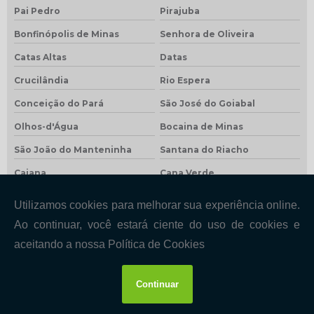
Pai Pedro
Pirajuba
Bonfinópolis de Minas
Senhora de Oliveira
Catas Altas
Datas
Crucilândia
Rio Espera
Conceição do Pará
São José do Goiabal
Olhos-d'Água
Bocaina de Minas
São João do Manteninha
Santana do Riacho
Caiana
Cana Verde
Crisólita
Gonzaga
Dom Silvério
Ibertioga
Gurinhatã
Madre de Deus de Minas
Veredinha
Entre Folhas
Rio Preto
Jesuânia
Sobrália
Felício dos Santos