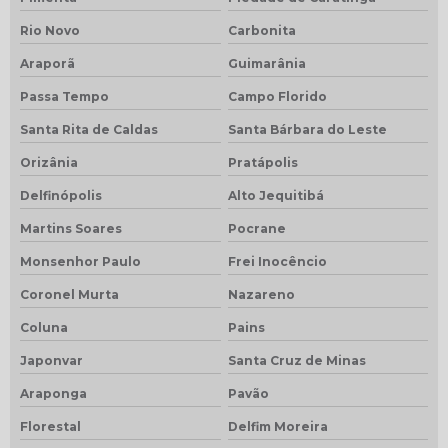
Rio Novo
Carbonita
Araporã
Guimarânia
Passa Tempo
Campo Florido
Santa Rita de Caldas
Santa Bárbara do Leste
Orizânia
Pratápolis
Delfinópolis
Alto Jequitibá
Martins Soares
Pocrane
Monsenhor Paulo
Frei Inocêncio
Coronel Murta
Nazareno
Coluna
Pains
Japonvar
Santa Cruz de Minas
Araponga
Pavão
Florestal
Delfim Moreira