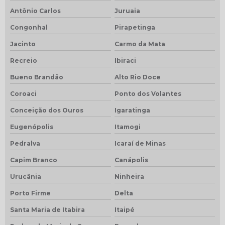
Antônio Carlos
Juruaia
Congonhal
Pirapetinga
Jacinto
Carmo da Mata
Recreio
Ibiraci
Bueno Brandão
Alto Rio Doce
Coroaci
Ponto dos Volantes
Conceição dos Ouros
Igaratinga
Eugenópolis
Itamogi
Pedralva
Icaraí de Minas
Capim Branco
Canápolis
Urucânia
Ninheira
Porto Firme
Delta
Santa Maria de Itabira
Itaipé