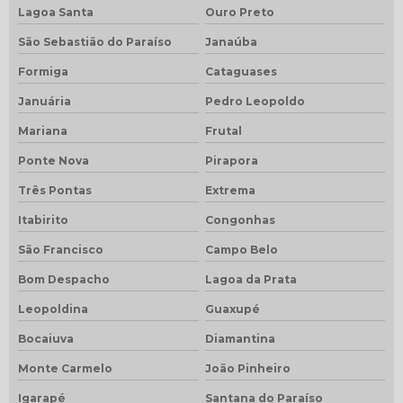
Lagoa Santa
Ouro Preto
São Sebastião do Paraíso
Janaúba
Formiga
Cataguases
Januária
Pedro Leopoldo
Mariana
Frutal
Ponte Nova
Pirapora
Três Pontas
Extrema
Itabirito
Congonhas
São Francisco
Campo Belo
Bom Despacho
Lagoa da Prata
Leopoldina
Guaxupé
Bocaiuva
Diamantina
Monte Carmelo
João Pinheiro
Igarapé
Santana do Paraíso