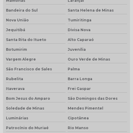
Mamonas
Laranjal
Bandeira do Sul
Santa Helena de Minas
Nova União
Tumiritinga
Jequitibá
Divisa Nova
Santa Rita do Itueto
Alto Caparaó
Botumirim
Juvenília
Vargem Alegre
Ouro Verde de Minas
São Francisco de Sales
Palma
Rubelita
Barra Longa
Itaverava
Frei Gaspar
Bom Jesus do Amparo
São Domingos das Dores
Soledade de Minas
Mendes Pimentel
Luminárias
Cipotânea
Patrocínio do Muriaé
Rio Manso