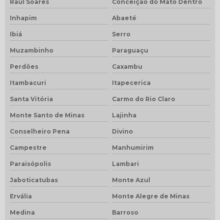
Raul Soares
Conceição do Mato Dentro
Inhapim
Abaeté
Ibiá
Serro
Muzambinho
Paraguaçu
Perdões
Caxambu
Itambacuri
Itapecerica
Santa Vitória
Carmo do Rio Claro
Monte Santo de Minas
Lajinha
Conselheiro Pena
Divino
Campestre
Manhumirim
Paraisópolis
Lambari
Jaboticatubas
Monte Azul
Ervália
Monte Alegre de Minas
Medina
Barroso