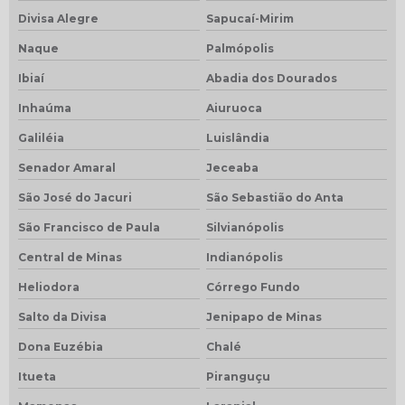
Divisa Alegre
Sapucaí-Mirim
Naque
Palmópolis
Ibiaí
Abadia dos Dourados
Inhaúma
Aiuruoca
Galiléia
Luislândia
Senador Amaral
Jeceaba
São José do Jacuri
São Sebastião do Anta
São Francisco de Paula
Silvianópolis
Central de Minas
Indianópolis
Heliodora
Córrego Fundo
Salto da Divisa
Jenipapo de Minas
Dona Euzébia
Chalé
Itueta
Piranguçu