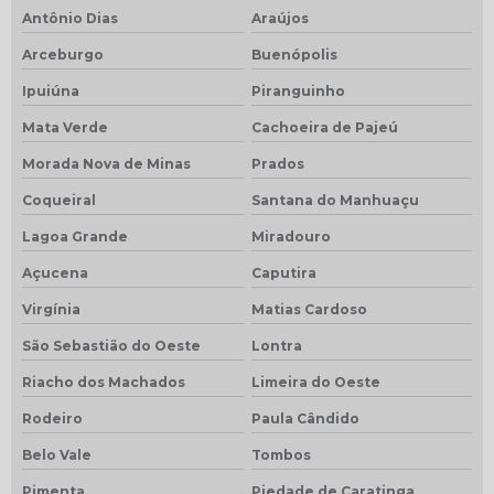
Antônio Dias
Araújos
Arceburgo
Buenópolis
Ipuiúna
Piranguinho
Mata Verde
Cachoeira de Pajeú
Morada Nova de Minas
Prados
Coqueiral
Santana do Manhuaçu
Lagoa Grande
Miradouro
Açucena
Caputira
Virgínia
Matias Cardoso
São Sebastião do Oeste
Lontra
Riacho dos Machados
Limeira do Oeste
Rodeiro
Paula Cândido
Belo Vale
Tombos
Pimenta
Piedade de Caratinga