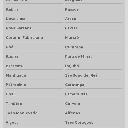
Itabira
Passos
Nova Lima
Araxá
Nova Serrana
Lavras
Coronel Fabriciano
Muriaé
Ubá
Ituiutaba
Itaúna
Pará de Minas
Paracatu
Itajubá
Manhuaçu
São João del Rei
Patrocínio
Caratinga
Unaí
Esmeraldas
Timóteo
Curvelo
João Monlevade
Alfenas
Viçosa
Três Corações