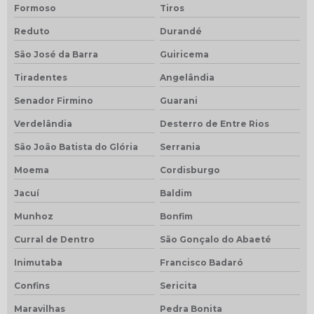
Formoso
Tiros
Reduto
Durandé
São José da Barra
Guiricema
Tiradentes
Angelândia
Senador Firmino
Guarani
Verdelândia
Desterro de Entre Rios
São João Batista do Glória
Serrania
Moema
Cordisburgo
Jacuí
Baldim
Munhoz
Bonfim
Curral de Dentro
São Gonçalo do Abaeté
Inimutaba
Francisco Badaró
Confins
Sericita
Maravilhas
Pedra Bonita