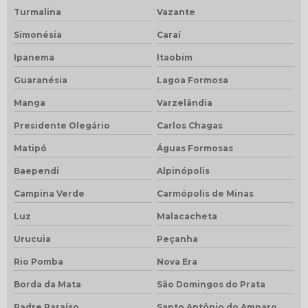
Turmalina
Vazante
Simonésia
Caraí
Ipanema
Itaobim
Guaranésia
Lagoa Formosa
Manga
Varzelândia
Presidente Olegário
Carlos Chagas
Matipó
Águas Formosas
Baependi
Alpinópolis
Campina Verde
Carmópolis de Minas
Luz
Malacacheta
Urucuia
Peçanha
Rio Pomba
Nova Era
Borda da Mata
São Domingos do Prata
Padre Paraíso
Santo Antônio do Amparo