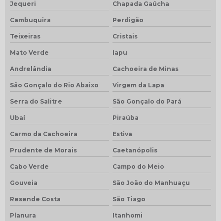
Jequeri
Chapada Gaúcha
Cambuquira
Perdigão
Teixeiras
Cristais
Mato Verde
Iapu
Andrelândia
Cachoeira de Minas
São Gonçalo do Rio Abaixo
Virgem da Lapa
Serra do Salitre
São Gonçalo do Pará
Ubaí
Piraúba
Carmo da Cachoeira
Estiva
Prudente de Morais
Caetanópolis
Cabo Verde
Campo do Meio
Gouveia
São João do Manhuaçu
Resende Costa
São Tiago
Planura
Itanhomi