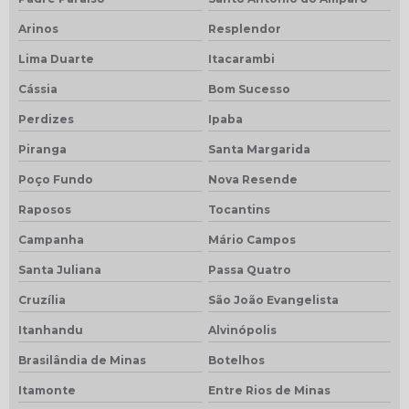
Arinos
Resplendor
Lima Duarte
Itacarambi
Cássia
Bom Sucesso
Perdizes
Ipaba
Piranga
Santa Margarida
Poço Fundo
Nova Resende
Raposos
Tocantins
Campanha
Mário Campos
Santa Juliana
Passa Quatro
Cruzília
São João Evangelista
Itanhandu
Alvinópolis
Brasilândia de Minas
Botelhos
Itamonte
Entre Rios de Minas