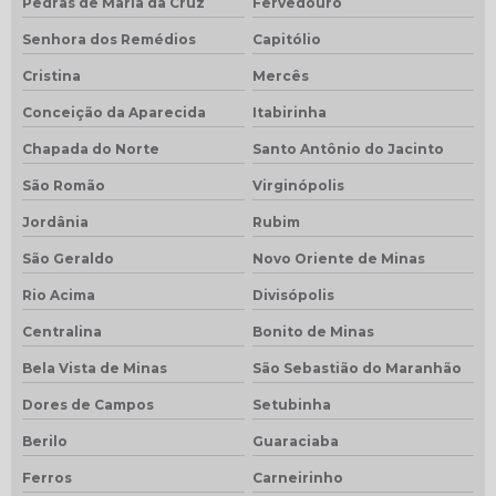
Pedras de Maria da Cruz
Fervedouro
Senhora dos Remédios
Capitólio
Cristina
Mercês
Conceição da Aparecida
Itabirinha
Chapada do Norte
Santo Antônio do Jacinto
São Romão
Virginópolis
Jordânia
Rubim
São Geraldo
Novo Oriente de Minas
Rio Acima
Divisópolis
Centralina
Bonito de Minas
Bela Vista de Minas
São Sebastião do Maranhão
Dores de Campos
Setubinha
Berilo
Guaraciaba
Ferros
Carneirinho