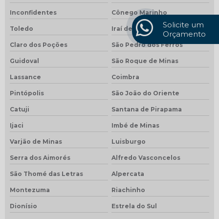
Inconfidentes
Cônego Marinho
Solicite um
Toledo
Iraí de Minas
Orçamento
Claro dos Poções
São Pedro dos Ferros
Guidoval
São Roque de Minas
Lassance
Coimbra
Pintópolis
São João do Oriente
Catuji
Santana de Pirapama
Ijaci
Imbé de Minas
Varjão de Minas
Luisburgo
Serra dos Aimorés
Alfredo Vasconcelos
São Thomé das Letras
Alpercata
Montezuma
Riachinho
Dionísio
Estrela do Sul