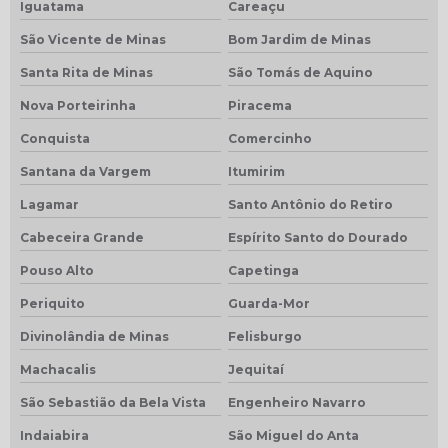
Iguatama
Careaçu
São Vicente de Minas
Bom Jardim de Minas
Santa Rita de Minas
São Tomás de Aquino
Nova Porteirinha
Piracema
Conquista
Comercinho
Santana da Vargem
Itumirim
Lagamar
Santo Antônio do Retiro
Cabeceira Grande
Espírito Santo do Dourado
Pouso Alto
Capetinga
Periquito
Guarda-Mor
Divinolândia de Minas
Felisburgo
Machacalis
Jequitaí
São Sebastião da Bela Vista
Engenheiro Navarro
Indaiabira
São Miguel do Anta