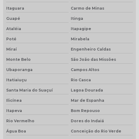
Itaguara
Carmo de Minas
Guapé
Itinga
Ataléia
Itapagipe
Poté
Mirabela
Miraí
Engenheiro Caldas
Monte Belo
São João das Missões
Ubaporanga
Campos Altos
Itatiaiuçu
Rio Casca
Santa Maria do Suaçuí
Lagoa Dourada
Ilicínea
Mar de Espanha
Itapeva
Bom Repouso
Rio Vermelho
Dores do Indaiá
Água Boa
Conceição do Rio Verde