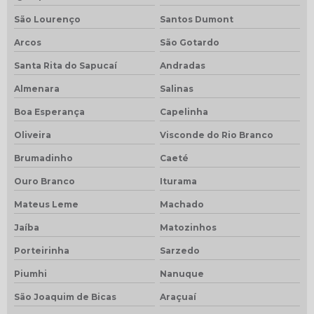
São Lourenço
Santos Dumont
Arcos
São Gotardo
Santa Rita do Sapucaí
Andradas
Almenara
Salinas
Boa Esperança
Capelinha
Oliveira
Visconde do Rio Branco
Brumadinho
Caeté
Ouro Branco
Iturama
Mateus Leme
Machado
Jaíba
Matozinhos
Porteirinha
Sarzedo
Piumhi
Nanuque
São Joaquim de Bicas
Araçuaí