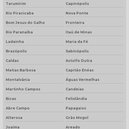
Tarumirim
Capinópolis
Rio Piracicaba
Nova Ponte
Bom Jesus do Galho
Fronteira
Rio Paranaíba
Itaú de Minas
Ladainha
Maria da Fé
Brazópolis
Sabinópolis
Caldas
Astolfo Dutra
Matias Barbosa
Capitão Enéas
Montalvânia
Águas Vermelhas
Martinho Campos
Candeias
Bicas
Felixlândia
Abre Campo
Papagaios
Alterosa
Grão Mogol
Joaíma
Areado