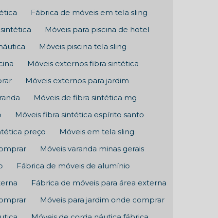
ética
Fábrica de móveis em tela sling
sintética
Móveis para piscina de hotel
náutica
Móveis piscina tela sling
cina
Móveis externos fibra sintética
rar
Móveis externos para jardim
aranda
Móveis de fibra sintética mg
p
Móveis fibra sintética espírito santo
ntética preço
Móveis em tela sling
comprar
Móveis varanda minas gerais
p
Fábrica de móveis de alumínio
terna
Fábrica de móveis para área externa
comprar
Móveis para jardim onde comprar
utica
Móveis de corda náutica fábrica