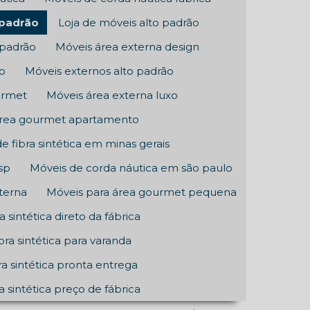
 padrão
Loja de móveis alto padrão
 padrão
Móveis área externa design
xo
Móveis externos alto padrão
urmet
Móveis área externa luxo
área gourmet apartamento
e fibra sintética em minas gerais
sp
Móveis de corda náutica em são paulo
terna
Móveis para área gourmet pequena
a sintética direto da fábrica
bra sintética para varanda
ra sintética pronta entrega
a sintética preço de fábrica