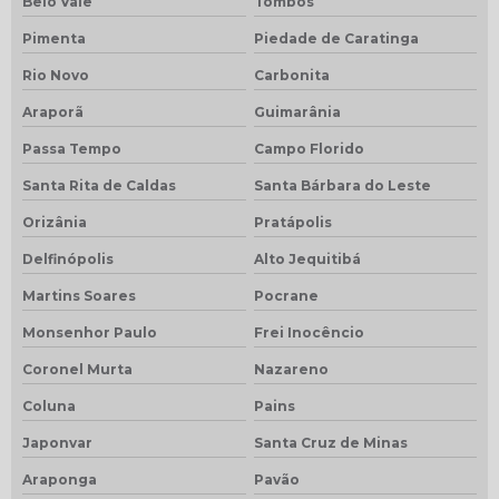
Belo Vale
Tombos
Pimenta
Piedade de Caratinga
Rio Novo
Carbonita
Araporã
Guimarânia
Passa Tempo
Campo Florido
Santa Rita de Caldas
Santa Bárbara do Leste
Orizânia
Pratápolis
Delfinópolis
Alto Jequitibá
Martins Soares
Pocrane
Monsenhor Paulo
Frei Inocêncio
Coronel Murta
Nazareno
Coluna
Pains
Japonvar
Santa Cruz de Minas
Araponga
Pavão