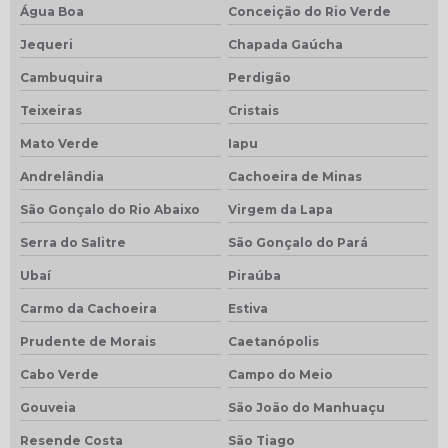
Água Boa
Conceição do Rio Verde
Jequeri
Chapada Gaúcha
Cambuquira
Perdigão
Teixeiras
Cristais
Mato Verde
Iapu
Andrelândia
Cachoeira de Minas
São Gonçalo do Rio Abaixo
Virgem da Lapa
Serra do Salitre
São Gonçalo do Pará
Ubaí
Piraúba
Carmo da Cachoeira
Estiva
Prudente de Morais
Caetanópolis
Cabo Verde
Campo do Meio
Gouveia
São João do Manhuaçu
Resende Costa
São Tiago