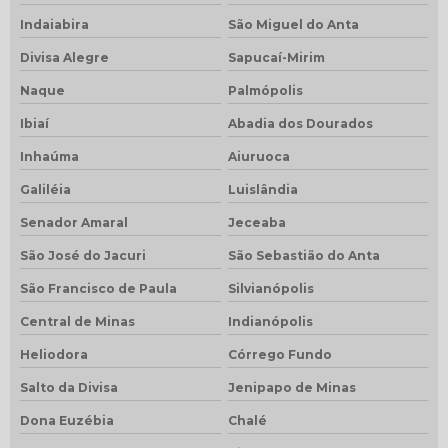
Indaiabira
São Miguel do Anta
Divisa Alegre
Sapucaí-Mirim
Naque
Palmópolis
Ibiaí
Abadia dos Dourados
Inhaúma
Aiuruoca
Galiléia
Luislândia
Senador Amaral
Jeceaba
São José do Jacuri
São Sebastião do Anta
São Francisco de Paula
Silvianópolis
Central de Minas
Indianópolis
Heliodora
Córrego Fundo
Salto da Divisa
Jenipapo de Minas
Dona Euzébia
Chalé