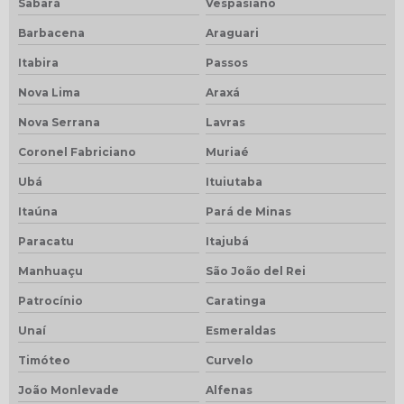
Sabará
Vespasiano
Barbacena
Araguari
Itabira
Passos
Nova Lima
Araxá
Nova Serrana
Lavras
Coronel Fabriciano
Muriaé
Ubá
Ituiutaba
Itaúna
Pará de Minas
Paracatu
Itajubá
Manhuaçu
São João del Rei
Patrocínio
Caratinga
Unaí
Esmeraldas
Timóteo
Curvelo
João Monlevade
Alfenas