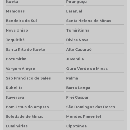
Itueta
Piranguçu
Mamonas
Laranjal
Bandeira do Sul
Santa Helena de Minas
Nova União
Tumiritinga
Jequitibá
Divisa Nova
Santa Rita do Itueto
Alto Caparaó
Botumirim
Juvenília
Vargem Alegre
Ouro Verde de Minas
São Francisco de Sales
Palma
Rubelita
Barra Longa
Itaverava
Frei Gaspar
Bom Jesus do Amparo
São Domingos das Dores
Soledade de Minas
Mendes Pimentel
Luminárias
Cipotânea