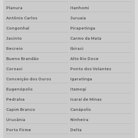
Planura
Itanhomi
Antônio Carlos
Juruaia
Congonhal
Pirapetinga
Jacinto
Carmo da Mata
Recreio
Ibiraci
Bueno Brandão
Alto Rio Doce
Coroaci
Ponto dos Volantes
Conceição dos Ouros
Igaratinga
Eugenópolis
Itamogi
Pedralva
Icaraí de Minas
Capim Branco
Canápolis
Urucânia
Ninheira
Porto Firme
Delta