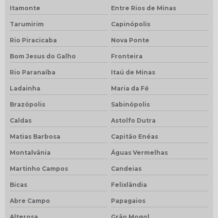
Itamonte
Entre Rios de Minas
Tarumirim
Capinópolis
Rio Piracicaba
Nova Ponte
Bom Jesus do Galho
Fronteira
Rio Paranaíba
Itaú de Minas
Ladainha
Maria da Fé
Brazópolis
Sabinópolis
Caldas
Astolfo Dutra
Matias Barbosa
Capitão Enéas
Montalvânia
Águas Vermelhas
Martinho Campos
Candeias
Bicas
Felixlândia
Abre Campo
Papagaios
Alterosa
Grão Mogol