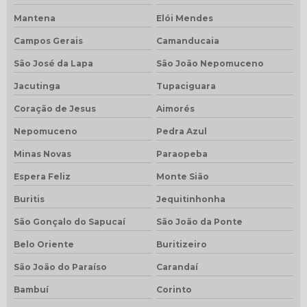
Mantena
Elói Mendes
Campos Gerais
Camanducaia
São José da Lapa
São João Nepomuceno
Jacutinga
Tupaciguara
Coração de Jesus
Aimorés
Nepomuceno
Pedra Azul
Minas Novas
Paraopeba
Espera Feliz
Monte Sião
Buritis
Jequitinhonha
São Gonçalo do Sapucaí
São João da Ponte
Belo Oriente
Buritizeiro
São João do Paraíso
Carandaí
Bambuí
Corinto