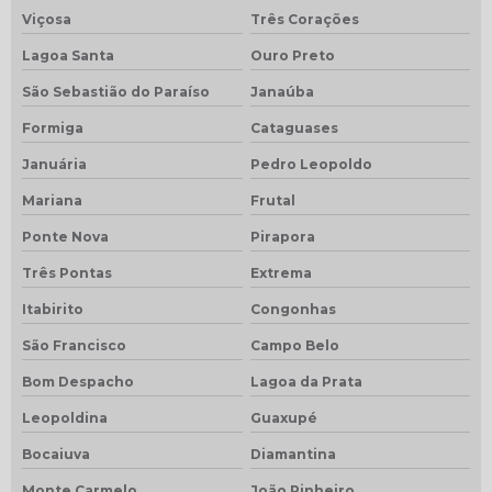
Viçosa
Três Corações
Lagoa Santa
Ouro Preto
São Sebastião do Paraíso
Janaúba
Formiga
Cataguases
Januária
Pedro Leopoldo
Mariana
Frutal
Ponte Nova
Pirapora
Três Pontas
Extrema
Itabirito
Congonhas
São Francisco
Campo Belo
Bom Despacho
Lagoa da Prata
Leopoldina
Guaxupé
Bocaiuva
Diamantina
Monte Carmelo
João Pinheiro