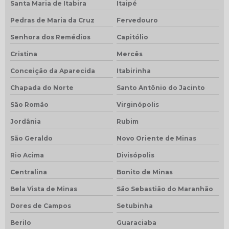
Santa Maria de Itabira
Itaipé
Pedras de Maria da Cruz
Fervedouro
Senhora dos Remédios
Capitólio
Cristina
Mercês
Conceição da Aparecida
Itabirinha
Chapada do Norte
Santo Antônio do Jacinto
São Romão
Virginópolis
Jordânia
Rubim
São Geraldo
Novo Oriente de Minas
Rio Acima
Divisópolis
Centralina
Bonito de Minas
Bela Vista de Minas
São Sebastião do Maranhão
Dores de Campos
Setubinha
Berilo
Guaraciaba