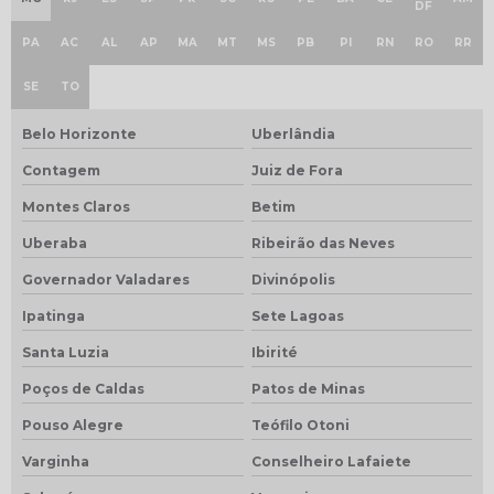
DF
PA
AC
AL
AP
MA
MT
MS
PB
PI
RN
RO
RR
SE
TO
Belo Horizonte
Uberlândia
Contagem
Juiz de Fora
Montes Claros
Betim
Uberaba
Ribeirão das Neves
Governador Valadares
Divinópolis
Ipatinga
Sete Lagoas
Santa Luzia
Ibirité
Poços de Caldas
Patos de Minas
Pouso Alegre
Teófilo Otoni
Varginha
Conselheiro Lafaiete