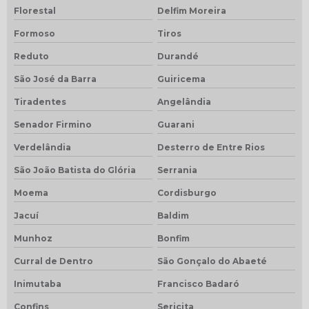
Florestal
Delfim Moreira
Formoso
Tiros
Reduto
Durandé
São José da Barra
Guiricema
Tiradentes
Angelândia
Senador Firmino
Guarani
Verdelândia
Desterro de Entre Rios
São João Batista do Glória
Serrania
Moema
Cordisburgo
Jacuí
Baldim
Munhoz
Bonfim
Curral de Dentro
São Gonçalo do Abaeté
Inimutaba
Francisco Badaró
Confins
Sericita