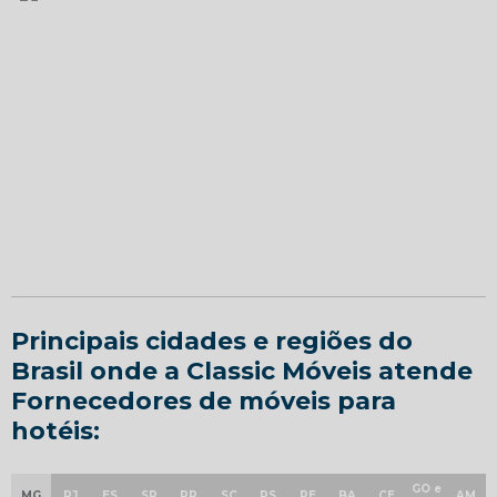
Principais cidades e regiões do
Brasil onde a Classic Móveis atende
Fornecedores de móveis para
hotéis:
GO e
MG
RJ
ES
SP
PR
SC
RS
PE
BA
CE
AM