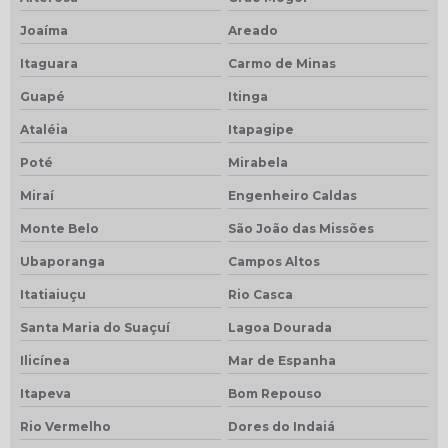
Joaíma
Areado
Itaguara
Carmo de Minas
Guapé
Itinga
Ataléia
Itapagipe
Poté
Mirabela
Miraí
Engenheiro Caldas
Monte Belo
São João das Missões
Ubaporanga
Campos Altos
Itatiaiuçu
Rio Casca
Santa Maria do Suaçuí
Lagoa Dourada
Ilicínea
Mar de Espanha
Itapeva
Bom Repouso
Rio Vermelho
Dores do Indaiá