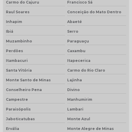
Carmo do Cajuru
Francisco Sá
Raul Soares
Conceição do Mato Dentro
Inhapim
Abaeté
Ibiá
Serro
Muzambinho
Paraguaçu
Perdões
Caxambu
Itambacuri
Itapecerica
Santa Vitória
Carmo do Rio Claro
Monte Santo de Minas
Lajinha
Conselheiro Pena
Divino
Campestre
Manhumirim
Paraisópolis
Lambari
Jaboticatubas
Monte Azul
Ervália
Monte Alegre de Minas