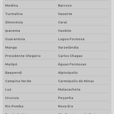
Medina
Barroso
Turmalina
Vazante
Simonésia
Caraí
Ipanema
Itaobim
Guaranésia
Lagoa Formosa
Manga
Varzelândia
Presidente Olegário
Carlos Chagas
Matipó
Águas Formosas
Baependi
Alpinópolis
Campina Verde
Carmópolis de Minas
Luz
Malacacheta
Urucuia
Peçanha
Rio Pomba
Nova Era