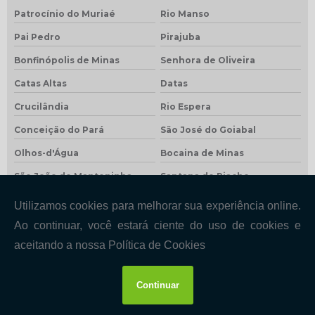
Patrocínio do Muriaé
Rio Manso
Pai Pedro
Pirajuba
Bonfinópolis de Minas
Senhora de Oliveira
Catas Altas
Datas
Crucilândia
Rio Espera
Conceição do Pará
São José do Goiabal
Olhos-d'Água
Bocaina de Minas
São João do Manteninha
Santana do Riacho
Caiana
Cana Verde
Crisólita
Gonzaga
Dom Silvério
Ibertioga
Gurinhatã
Madre de Deus de Minas
Veredinha
Entre Folhas