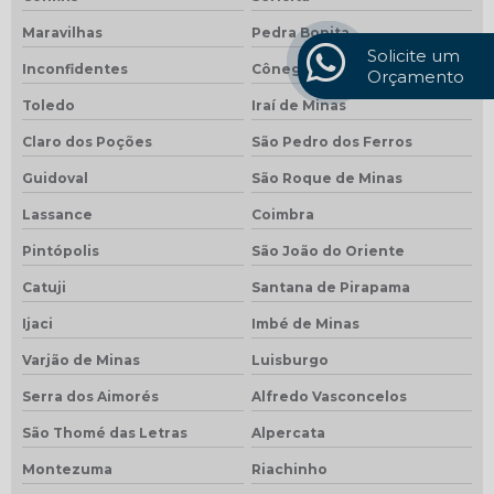
Maravilhas
Pedra Bonita
Solicite um
Inconfidentes
Cônego Marinho
Orçamento
Toledo
Iraí de Minas
Claro dos Poções
São Pedro dos Ferros
Guidoval
São Roque de Minas
Lassance
Coimbra
Pintópolis
São João do Oriente
Catuji
Santana de Pirapama
Ijaci
Imbé de Minas
Varjão de Minas
Luisburgo
Serra dos Aimorés
Alfredo Vasconcelos
São Thomé das Letras
Alpercata
Montezuma
Riachinho