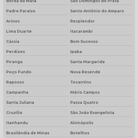
Borda da Mata
São Domingos do Prata
Padre Paraíso
Santo Antônio do Amparo
Arinos
Resplendor
Lima Duarte
Itacarambi
Cássia
Bom Sucesso
Perdizes
Ipaba
Piranga
Santa Margarida
Poço Fundo
Nova Resende
Raposos
Tocantins
Campanha
Mário Campos
Santa Juliana
Passa Quatro
Cruzília
São João Evangelista
Itanhandu
Alvinópolis
Brasilândia de Minas
Botelhos